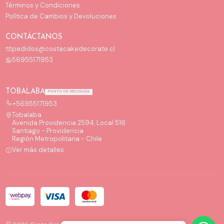
Términos y Condiciones
Política de Cambios y Devoluciones
CONTÁCTANOS
pedidos@costacakedecorate.cl
56955171953
TOBALABA
PUNTO DE RECOGIDA
+56955171953
Tobalaba
Avenida Providencia 2594, Local 516
Santiago - Providencia
Región Metropolitana - Chile
Ver más detalles