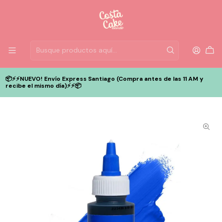
📦⚡️⚡️NUEVO! Envío Express Santiago (Compra antes de las 11 AM y
recibe el mismo día)⚡️⚡️📦