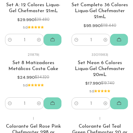
-24%
-19%
Set A: 12 Colores Liqua-
Set Completo 36 Colores
Gel Chefmaster 21mL
Liqua-Gel Chefmaster
21mL
$29.990
$39.480
$95.990
$118.440
5.0
Cantidad
Cantidad
211879
|
33011983
|
-27%
-9%
Set 8 Matizadores
Set Neon 6 Colores
Metálicos Costa Cake
Liqua-Gel Chefmaster
20mL
$24.990
$34.320
$17.990
$19.740
5.0
5.0
Cantidad
Cantidad
|
|
-26%
Colorante Gel Rose Pink
Colorante Gel Teal
Chefmaster 298 gr
Green Chefmaster 20 gr