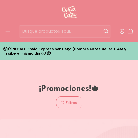
📦⚡️⚡️NUEVO! Envío Express Santiago (Compra antes de las 11 AM y
recibe el mismo día)⚡️⚡️📦
¡Promociones!🔥
Filtros