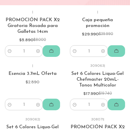
|
|
-26%
-25%
PROMOCIÓN PACK X2
Caja pequeña
Giratoria Rosada para
promoción
Galletas 14cm
$29.990
$39.990
$5.890
$8.000
Cantidad
Cantidad
|
309063
|
-9%
Esencia 3.7mL Oferta
Set 6 Colores Liqua-Gel
Chefmaster 20mL-
$2.890
Tonos Multicolor
$17.990
$19.740
Cantidad
Cantidad
309062
|
308071
|
-9%
-25%
Set 6 Colores Liqua-Gel
PROMOCIÓN PACK X2