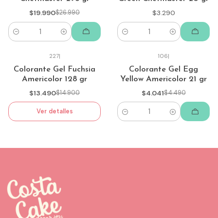
$19.990
$26.990
$3.290
Cantidad
Cantidad
227
|
106
|
-9%
-10%
Colorante Gel Fuchsia
Colorante Gel Egg
Americolor 128 gr
Yellow Americolor 21 gr
Agotado
$13.490
$14.900
$4.041
$4.490
Ver detalles
Cantidad