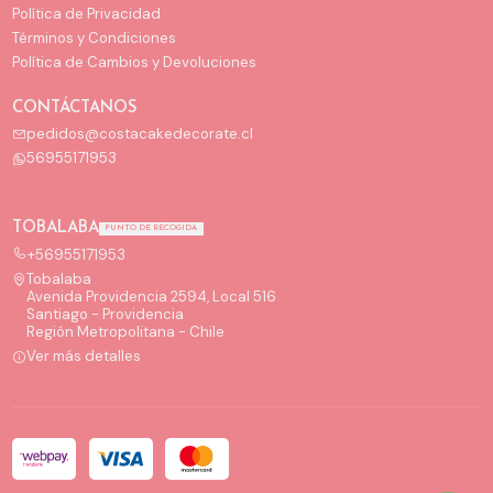
Política de Privacidad
Términos y Condiciones
Política de Cambios y Devoluciones
CONTÁCTANOS
pedidos@costacakedecorate.cl
56955171953
TOBALABA
PUNTO DE RECOGIDA
+56955171953
Tobalaba
Avenida Providencia 2594, Local 516
Santiago - Providencia
Región Metropolitana - Chile
Ver más detalles