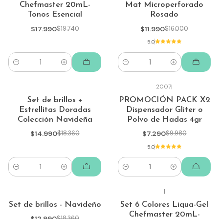
Chefmaster 20mL-
Mat Microperforado
Tonos Esencial
Rosado
$17.990
$19.740
$11.990
$16.000
5.0
Cantidad
Cantidad
|
2007
|
-18%
-27%
Set de brillos +
PROMOCIÓN PACK X2
Estrellitas Doradas
Dispensador Gliter o
Colección Navideña
Polvo de Hadas 4gr
$14.990
$18.360
$7.290
$9.980
5.0
Cantidad
Cantidad
|
|
-29%
-19%
Set de brillos - Navideño
Set 6 Colores Liqua-Gel
Chefmaster 20mL-
$12.990
$18.360