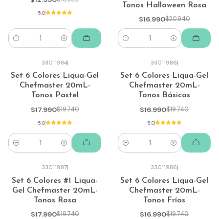
Tonos Halloween Rosa
5.0
$16.990
$20.940
Cantidad
Cantidad
33011984
|
33011986
|
-9%
-14%
Set 6 Colores Liqua-Gel
Set 6 Colores Liqua-Gel
Chefmaster 20mL-
Chefmaster 20mL-
Tonos Pastel
Tonos Básicos
$17.990
$19.740
$16.990
$19.740
5.0
5.0
Cantidad
Cantidad
33011987
|
33011986
|
-9%
-14%
Set 6 Colores #1 Liqua-
Set 6 Colores Liqua-Gel
Gel Chefmaster 20mL-
Chefmaster 20mL-
Tonos Rosa
Tonos Fríos
$17.990
$19.740
$16.990
$19.740