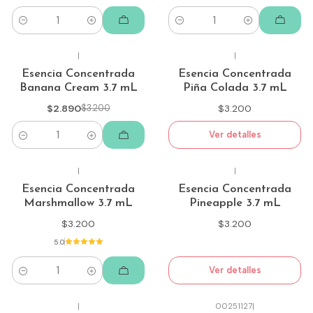
Cantidad
Cantidad
|
|
Agotado
-10%
Esencia Concentrada
Esencia Concentrada
Banana Cream 3.7 mL
Piña Colada 3.7 mL
$2.890
$3.200
$3.200
Ver detalles
Cantidad
|
|
Agotado
Esencia Concentrada
Esencia Concentrada
Marshmallow 3.7 mL
Pineapple 3.7 mL
$3.200
$3.200
5.0
Ver detalles
Cantidad
|
00251127
|