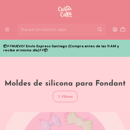
📦⚡️⚡️NUEVO! Envío Express Santiago (Compra antes de las 11 AM y
recibe el mismo día)⚡️⚡️📦
Moldes de silicona para Fondant
Filtros