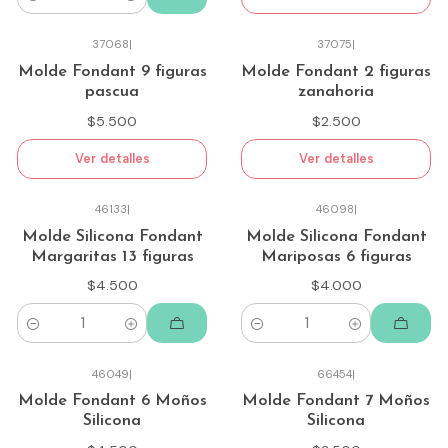
Cantidad
37068
|
37075
|
Agotado
Agotado
Molde Fondant 9 figuras
Molde Fondant 2 figuras
pascua
zanahoria
$5.500
$2.500
Ver detalles
Ver detalles
46133
|
46098
|
Molde Silicona Fondant
Molde Silicona Fondant
Margaritas 13 figuras
Mariposas 6 figuras
$4.500
$4.000
Cantidad
Cantidad
46049
|
66454
|
Molde Fondant 6 Moños
Molde Fondant 7 Moños
Silicona
Silicona