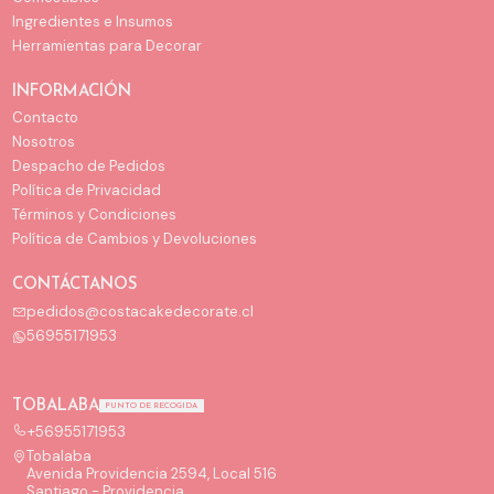
Ingredientes e Insumos
Herramientas para Decorar
INFORMACIÓN
Contacto
Nosotros
Despacho de Pedidos
Política de Privacidad
Términos y Condiciones
Política de Cambios y Devoluciones
CONTÁCTANOS
pedidos@costacakedecorate.cl
56955171953
TOBALABA
PUNTO DE RECOGIDA
+56955171953
Tobalaba
Avenida Providencia 2594, Local 516
Santiago - Providencia