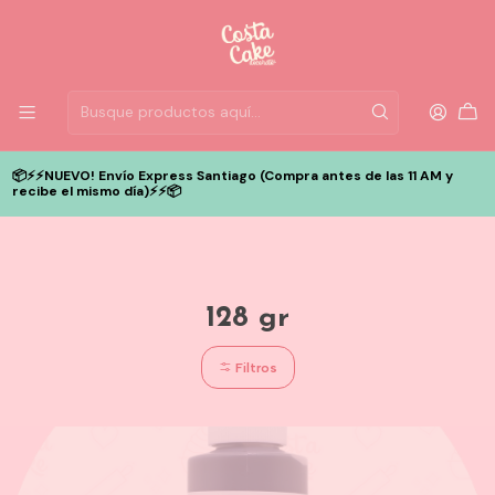
📦⚡️⚡️NUEVO! Envío Express Santiago (Compra antes de las 11 AM y
recibe el mismo día)⚡️⚡️📦
128 gr
Filtros