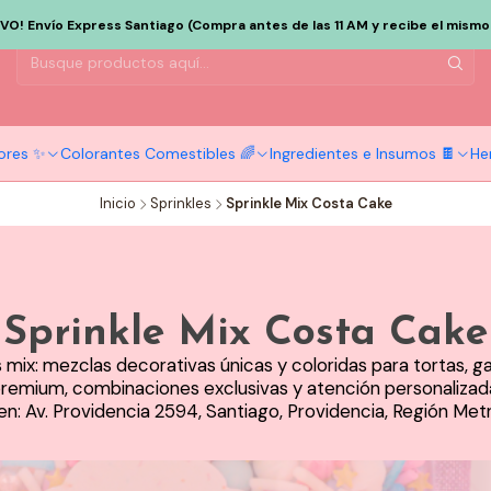
EVO! Envío Express Santiago (Compra antes de las 11 AM y recibe el mismo d
dores ✨
Colorantes Comestibles 🌈
Ingredientes e Insumos 🍫
He
Inicio
Sprinkles
Sprinkle Mix Costa Cake
Sprinkle Mix Costa Cake
 mix: mezclas decorativas únicas y coloridas para tortas, g
remium, combinaciones exclusivas y atención personalizad
en: Av. Providencia 2594, Santiago, Providencia, Región Met