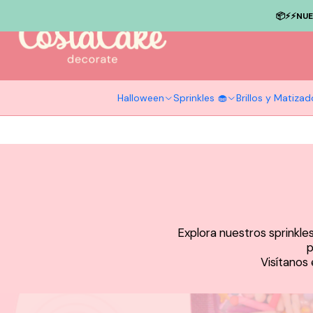
📦⚡️⚡️NU
Halloween
Sprinkles 🧁
Brillos y Matiza
Explora nuestros sprinkles
p
Visítanos 