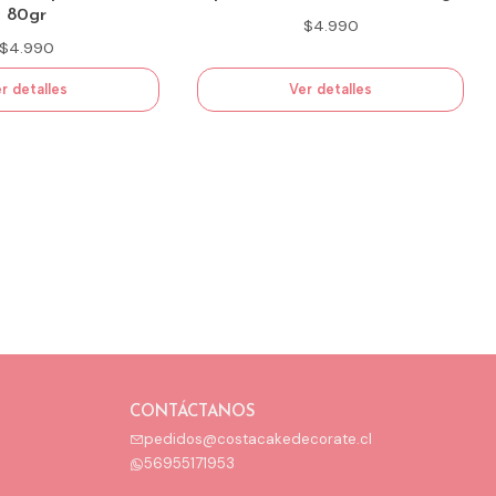
80gr
$4.990
$4.990
r detalles
Ver detalles
CONTÁCTANOS
pedidos@costacakedecorate.cl
56955171953