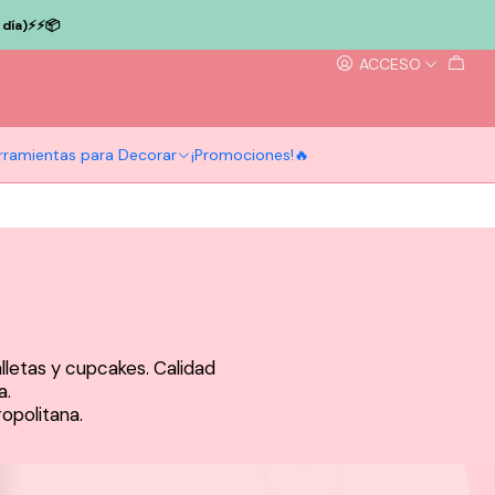
ía)⚡️⚡️📦
ACCESO
rramientas para Decorar
¡Promociones!🔥
alletas y cupcakes. Calidad
a.
ropolitana.