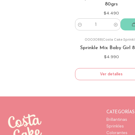
80grs
$4.490
Cantidad
0003088
|
Costa Cake Sprinkl
Agotado
Sprinkle Mix Baby Girl 
$4.990
Ver detalles
CATEGORÍAS
Brillantinas
Sprinkles
Colorantes