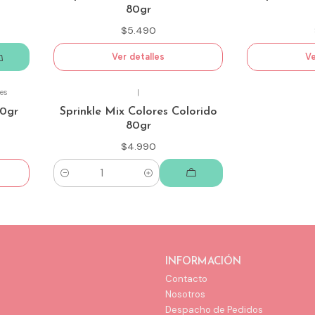
80gr
$5.490
Ver detalles
Ve
es
|
80gr
Sprinkle Mix Colores Colorido
80gr
$4.990
Cantidad
INFORMACIÓN
Contacto
Nosotros
Despacho de Pedidos