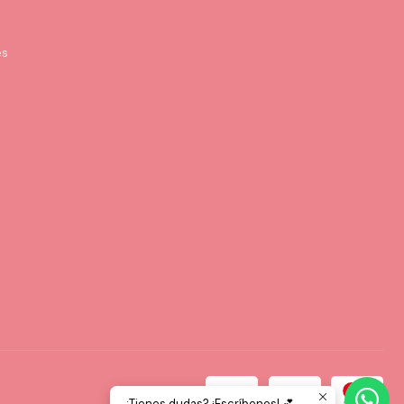
es
¿Tienes dudas? ¡Escríbenos! 💕