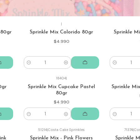
|
 80gr
Sprinkle Mix Colorido 80gr
Sprinkle M
$4.990
Cantidad
Cantidad
18404
|
0gr
Sprinkle Mix Cupcake Pastel
Sprinkle Mi
80gr
$4.990
Cantidad
Cantidad
51214
|
Costa Cake Sprinkles
71374
|
Cos
Agotado
Agotado
ink
Sprinkle Mix - Pink Flowers
Sprinkle 