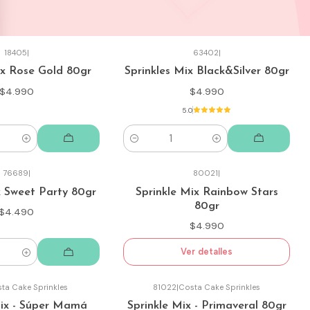
18405
|
63402
|
ix Rose Gold 80gr
Sprinkles Mix Black&Silver 80gr
$4.990
$4.990
5.0
Cantidad
76689
|
80021
|
Agotado
x Sweet Party 80gr
Sprinkle Mix Rainbow Stars
80gr
$4.490
$4.990
Ver detalles
ta Cake Sprinkles
81022
|
Costa Cake Sprinkles
Agotado
Mix - Súper Mamá
Sprinkle Mix - Primaveral 80gr