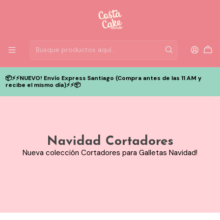
📦⚡️⚡️NUEVO! Envío Express Santiago (Compra antes de las 11 AM y
recibe el mismo día)⚡️⚡️📦
Navidad Cortadores
Nueva colección Cortadores para Galletas Navidad!