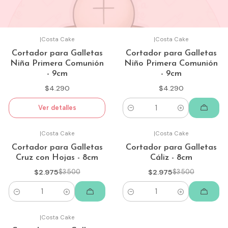
|
Costa Cake
|
Costa Cake
Agotado
Cortador para Galletas
Cortador para Galletas
Niña Primera Comunión
Niño Primera Comunión
- 9cm
- 9cm
$4.290
$4.290
Ver detalles
Cantidad
|
Costa Cake
|
Costa Cake
-15%
-15%
Cortador para Galletas
Cortador para Galletas
Cruz con Hojas - 8cm
Cáliz - 8cm
$2.975
$3.500
$2.975
$3.500
Cantidad
Cantidad
|
Costa Cake