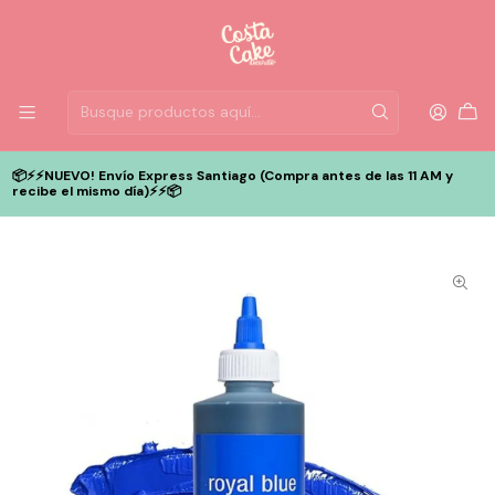
📦⚡️⚡️NUEVO! Envío Express Santiago (Compra antes de las 11 AM y
recibe el mismo día)⚡️⚡️📦