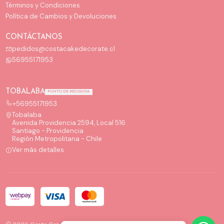
Términos y Condiciones
Política de Cambios y Devoluciones
CONTÁCTANOS
pedidos@costacakedecorate.cl
56955171953
TOBALABA
PUNTO DE RECOGIDA
+56955171953
Tobalaba
Avenida Providencia 2594, Local 516
Santiago - Providencia
Región Metropolitana - Chile
Ver más detalles