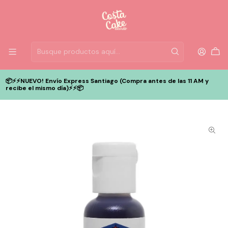
📦⚡️⚡️NUEVO! Envío Express Santiago (Compra antes de las 11 AM y
recibe el mismo día)⚡️⚡️📦