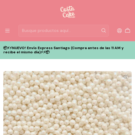
📦⚡️⚡️NUEVO! Envío Express Santiago (Compra antes de las 11 AM y
recibe el mismo día)⚡️⚡️📦