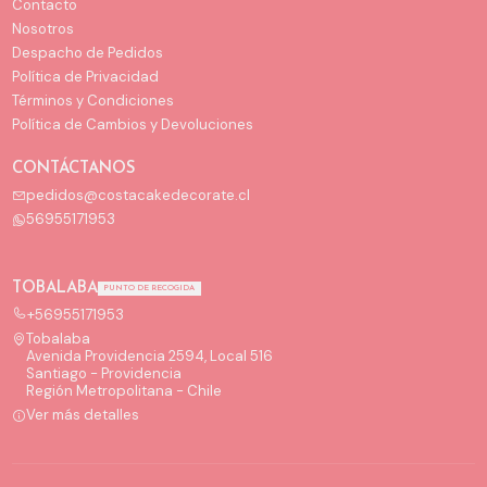
Contacto
Nosotros
Despacho de Pedidos
Política de Privacidad
Términos y Condiciones
Política de Cambios y Devoluciones
CONTÁCTANOS
pedidos@costacakedecorate.cl
56955171953
TOBALABA
PUNTO DE RECOGIDA
+56955171953
Tobalaba
Avenida Providencia 2594, Local 516
Santiago - Providencia
Región Metropolitana - Chile
Ver más detalles