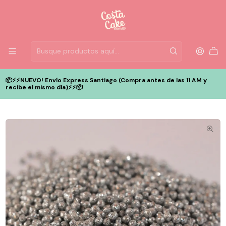
📦⚡️⚡️NUEVO! Envío Express Santiago (Compra antes de las 11 AM y
recibe el mismo día)⚡️⚡️📦