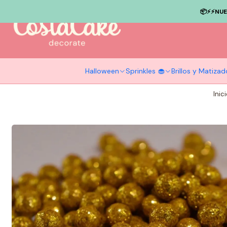
📦⚡️⚡️NU
Halloween
Sprinkles 🧁
Brillos y Matiza
Inic