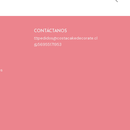
CONTÁCTANOS
pedidos@costacakedecorate.cl
56955171953
es