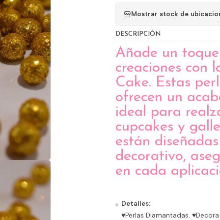
Mostrar stock de ubicacio
DESCRIPCIÓN
Añade un toque d
creaciones con 
Cake. Estas per
ofrecen un acab
ideal para realz
cupcakes y gall
están diseñadas
decorativo, ase
en cada aplicaci
Detalles:
♥Perlas Diamantadas. ♥Decora 