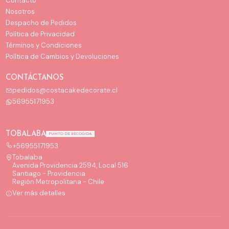
Contacto
Nosotros
Despacho de Pedidos
Política de Privacidad
Términos y Condiciones
Política de Cambios y Devoluciones
CONTÁCTANOS
pedidos@costacakedecorate.cl
56955171953
TOBALABA
PUNTO DE RECOGIDA
+56955171953
Tobalaba
Avenida Providencia 2594, Local 516
Santiago - Providencia
Región Metropolitana - Chile
Ver más detalles