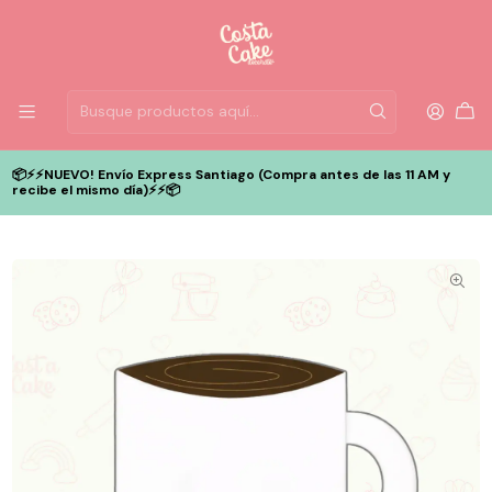
📦⚡️⚡️NUEVO! Envío Express Santiago (Compra antes de las 11 AM y
recibe el mismo día)⚡️⚡️📦