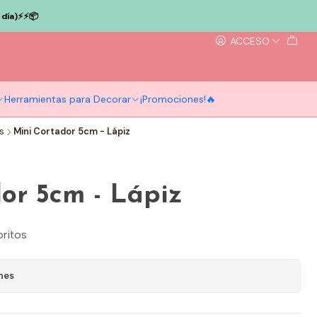
ía)⚡️⚡️📦
ACCESO
Herramientas para Decorar
¡Promociones!🔥
s
Mini Cortador 5cm - Lápiz
or 5cm - Lápiz
oritos
nes