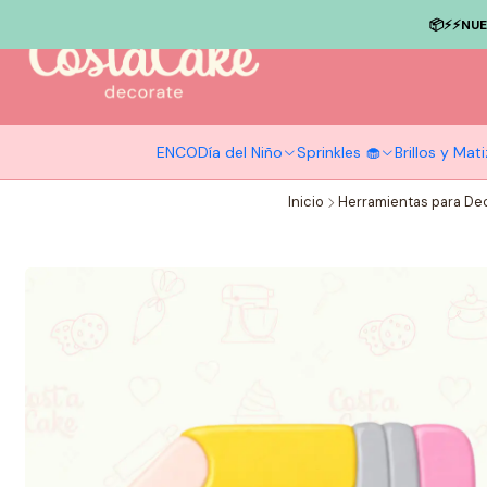
📦⚡️⚡️NU
ENCO
Día del Niño
Sprinkles 🧁
Brillos y Ma
Inicio
Herramientas para De