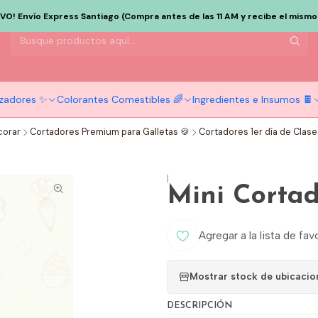
EVO! Envío Express Santiago (Compra antes de las 11 AM y recibe el mismo d
tizadores ✨
Colorantes Comestibles 🌈
Ingredientes e Insumos 🍫
corar
Cortadores Premium para Galletas 🍪
Cortadores 1er día de Clase
|
Mini Cortad
Agregar a la lista de fav
Mostrar stock de ubicacio
DESCRIPCIÓN