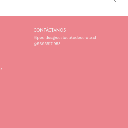
CONTÁCTANOS
pedidos@costacakedecorate.cl
56955171953
es