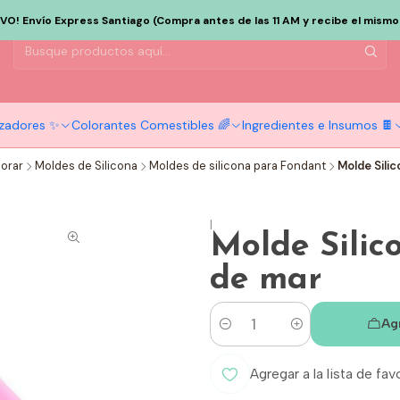
EVO! Envío Express Santiago (Compra antes de las 11 AM y recibe el mismo d
tizadores ✨
Colorantes Comestibles 🌈
Ingredientes e Insumos 🍫
orar
Moldes de Silicona
Moldes de silicona para Fondant
Molde Sili
|
Molde Silic
de mar
Ag
Cantidad
Agregar a la lista de fav