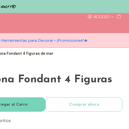
ía)⚡️⚡️📦
ACCESO
Herramientas para Decorar
¡Promociones!🔥
cona Fondant 4 Figuras de mar
ona Fondant 4 Figuras
regar al Carro
Comprar ahora
oritos