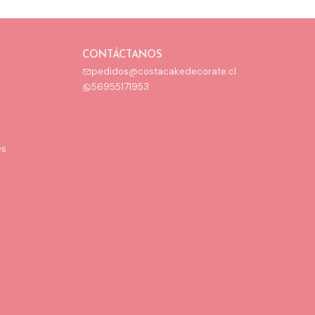
CONTÁCTANOS
pedidos@costacakedecorate.cl
56955171953
es