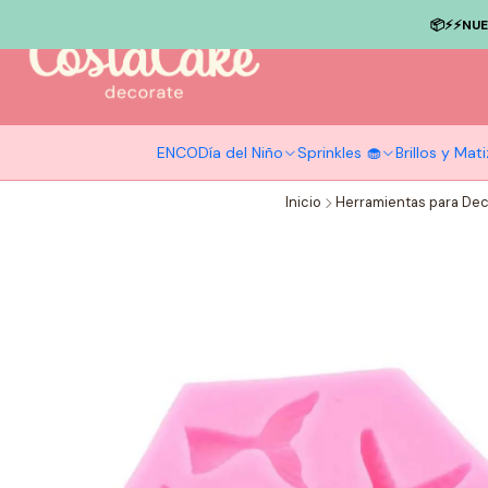
📦⚡️⚡️NU
ENCO
Día del Niño
Sprinkles 🧁
Brillos y Ma
Inicio
Herramientas para Dec