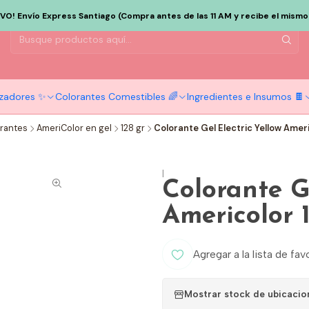
EVO! Envío Express Santiago (Compra antes de las 11 AM y recibe el mismo d
tizadores ✨
Colorantes Comestibles 🌈
Ingredientes e Insumos 🍫
rantes
AmeriColor en gel
128 gr
Colorante Gel Electric Yellow Ameri
|
Colorante G
Americolor 
Agregar a la lista de fav
Mostrar stock de ubicacio