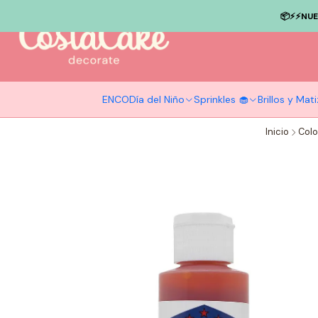
📦⚡️⚡️NU
ENCO
Día del Niño
Sprinkles 🧁
Brillos y Ma
Inicio
Colo