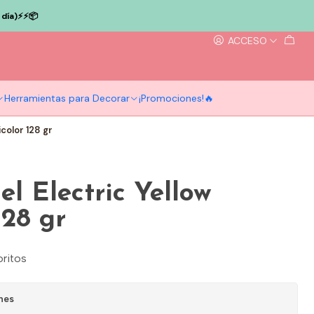
ía)⚡️⚡️📦
ACCESO
Herramientas para Decorar
¡Promociones!🔥
color 128 gr
el Electric Yellow
128 gr
oritos
nes