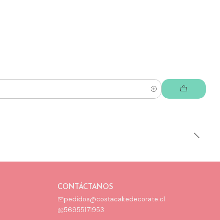
CONTÁCTANOS
pedidos@costacakedecorate.cl
56955171953