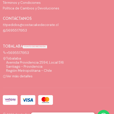
Términos y Condiciones
Política de Cambios y Devoluciones
CONTÁCTANOS
pedidos@costacakedecorate.cl
56955171953
TOBALABA
PUNTO DE RECOGIDA
+56955171953
Tobalaba
Avenida Providencia 2594, Local 516
Santiago - Providencia
Región Metropolitana - Chile
Ver más detalles