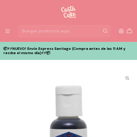
📦⚡️⚡️NUEVO! Envío Express Santiago (Compra antes de las 11 AM y
recibe el mismo día)⚡️⚡️📦