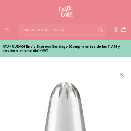
📦⚡️⚡️NUEVO! Envío Express Santiago (Compra antes de las 11 AM y
recibe el mismo día)⚡️⚡️📦