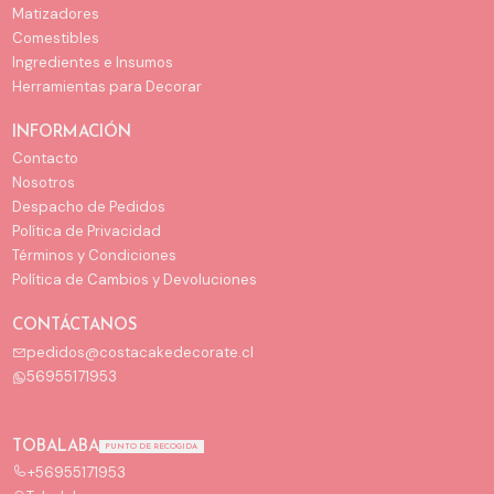
Matizadores
Comestibles
Ingredientes e Insumos
Herramientas para Decorar
INFORMACIÓN
Contacto
Nosotros
Despacho de Pedidos
Política de Privacidad
Términos y Condiciones
Política de Cambios y Devoluciones
CONTÁCTANOS
pedidos@costacakedecorate.cl
56955171953
TOBALABA
PUNTO DE RECOGIDA
+56955171953