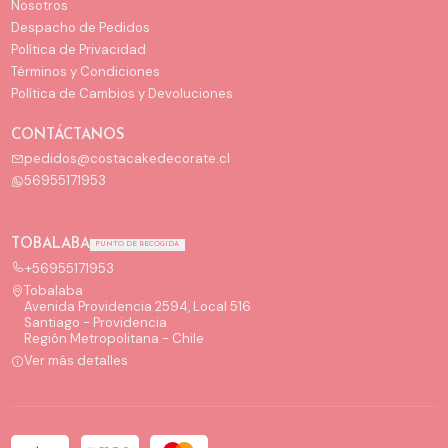
Nosotros
Despacho de Pedidos
Política de Privacidad
Términos y Condiciones
Política de Cambios y Devoluciones
CONTÁCTANOS
pedidos@costacakedecorate.cl
56955171953
TOBALABA
PUNTO DE RECOGIDA
+56955171953
Tobalaba
Avenida Providencia 2594, Local 516
Santiago - Providencia
Región Metropolitana - Chile
Ver más detalles