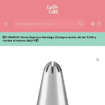
📦⚡️⚡️NUEVO! Envío Express Santiago (Compra antes de las 11 AM y
recibe el mismo día)⚡️⚡️📦