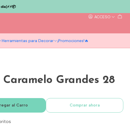
ía)⚡️⚡️📦
ACCESO
Herramientas para Decorar
¡Promociones!🔥
n Caramelo Grandes 28
regar al Carro
Comprar ahora
oritos