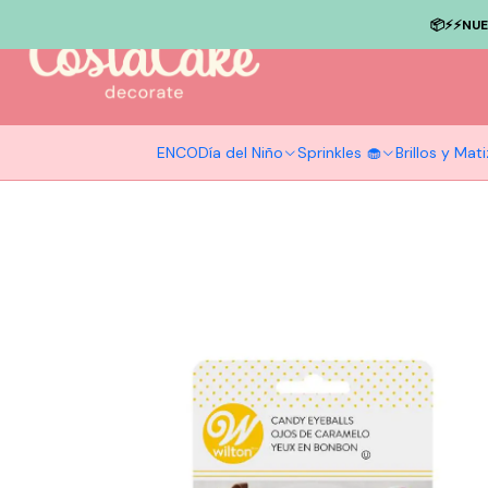
📦⚡️⚡️NU
ENCO
Día del Niño
Sprinkles 🧁
Brillos y Ma