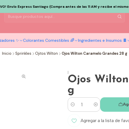
EVO! Envío Express Santiago (Compra antes de las 11 AM y recibe el mismo d
tizadores ✨
Colorantes Comestibles 🌈
Ingredientes e Insumos 🍫
Inicio
Sprinkles
Ojitos Wilton
Ojos Wilton Caramelo Grandes 28 g
|
Ojos Wilto
g
Ag
Cantidad
Agregar a la lista de fav