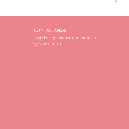
CONTÁCTANOS
pedidos@costacakedecorate.cl
56955171953
es