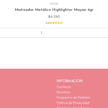
3023
|
Matizador Metálico Highlighter Mayan 4gr
$4.290
5.0
INFORMACIÓN
Contacto
Nosotros
Despacho de Pedidos
Política de Privacidad