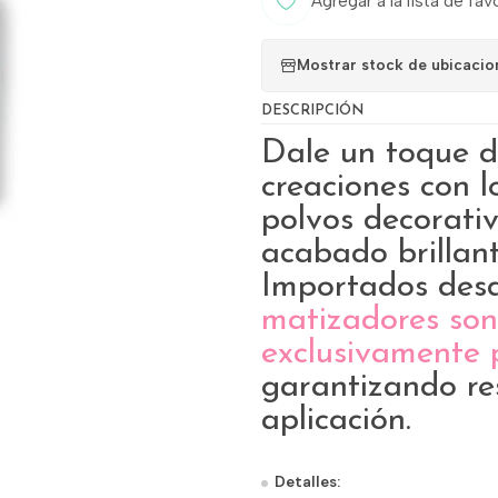
Agregar a la lista de fav
Mostrar stock de ubicacio
DESCRIPCIÓN
Dale un toque de
creaciones con 
polvos decorati
acabado brillant
Importados desd
matizadores son
exclusivamente 
garantizando re
aplicación.
Detalles: