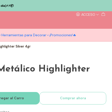
ía)⚡️⚡️📦
ACCESO
Herramientas para Decorar
¡Promociones!🔥
ghlighter Silver 4gr
etálico Highlighter
regar al Carro
Comprar ahora