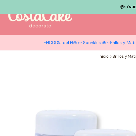
📦⚡️⚡️NU
ENCO
Día del Niño
Sprinkles 🧁
Brillos y Ma
Inicio
Brillos y Ma