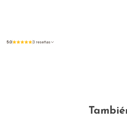
5.0
3 reseñas
También