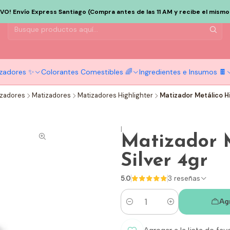
EVO! Envío Express Santiago (Compra antes de las 11 AM y recibe el mismo d
tizadores ✨
Colorantes Comestibles 🌈
Ingredientes e Insumos 🍫
tizadores
Matizadores
Matizadores Highlighter
Matizador Metálico Hi
|
Matizador M
Silver 4gr
5.0
3 reseñas
Ag
Cantidad