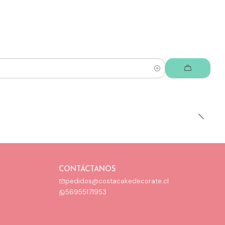
CONTÁCTANOS
pedidos@costacakedecorate.cl
56955171953