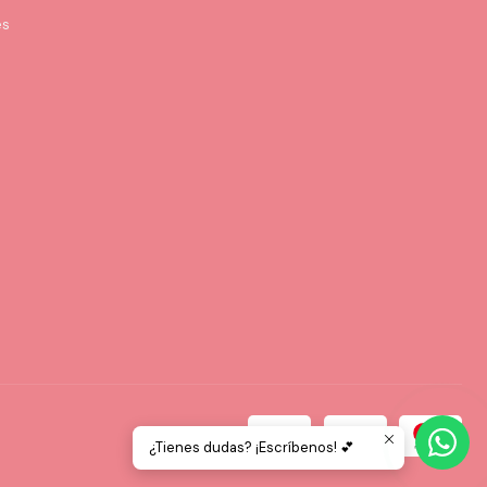
es
¿Tienes dudas? ¡Escríbenos! 💕