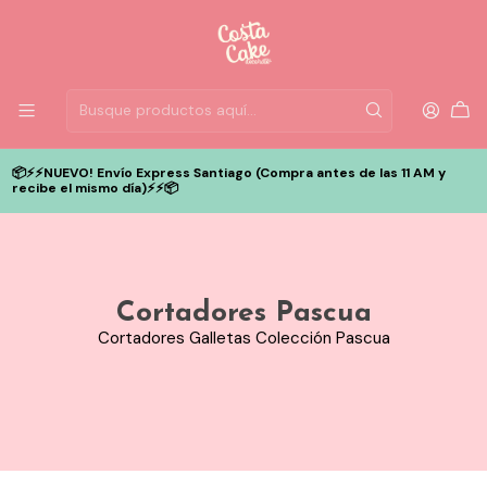
📦⚡️⚡️NUEVO! Envío Express Santiago (Compra antes de las 11 AM y
recibe el mismo día)⚡️⚡️📦
Cortadores Pascua
Cortadores Galletas Colección Pascua