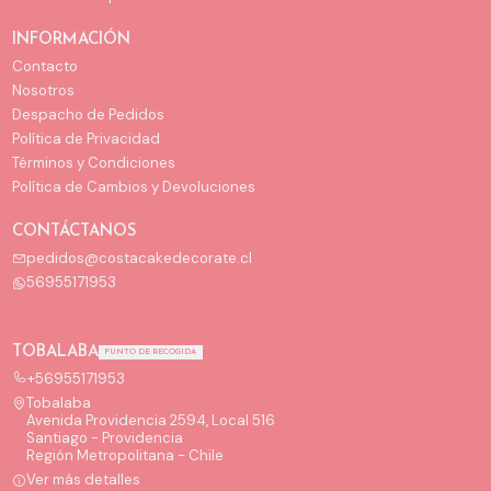
INFORMACIÓN
Contacto
Nosotros
Despacho de Pedidos
Política de Privacidad
Términos y Condiciones
Política de Cambios y Devoluciones
CONTÁCTANOS
pedidos@costacakedecorate.cl
56955171953
TOBALABA
PUNTO DE RECOGIDA
+56955171953
Tobalaba
Avenida Providencia 2594, Local 516
Santiago - Providencia
Región Metropolitana - Chile
Ver más detalles