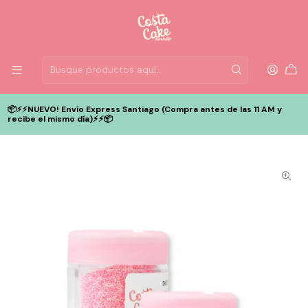
📦⚡️⚡️NUEVO! Envío Express Santiago (Compra antes de las 11 AM y
recibe el mismo día)⚡️⚡️📦