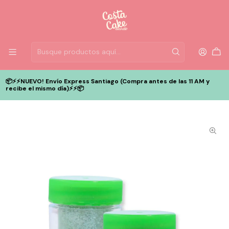
📦⚡️⚡️NUEVO! Envío Express Santiago (Compra antes de las 11 AM y
recibe el mismo día)⚡️⚡️📦