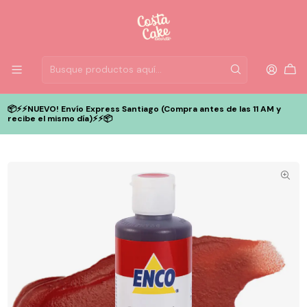
📦⚡️⚡️NUEVO! Envío Express Santiago (Compra antes de las 11 AM y
recibe el mismo día)⚡️⚡️📦