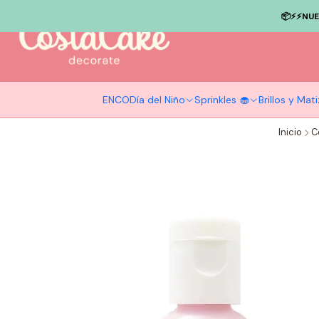
📦⚡️⚡️NU
ENCO
Día del Niño
Sprinkles 🧁
Brillos y Ma
Inicio
C