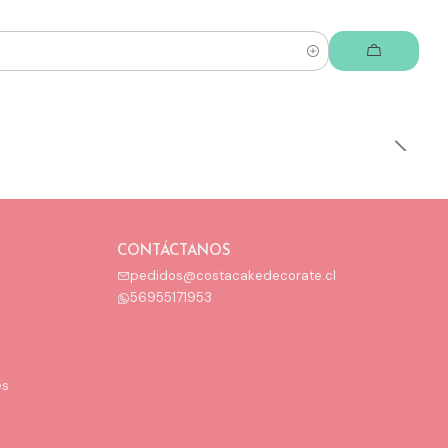
CONTÁCTANOS
pedidos@costacakedecorate.cl
56955171953
es