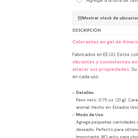
Agregar a la lista de fav
Mostrar stock de ubicacio
DESCRIPCIÓN
Colorantes en gel de Americ
Fabricados en EE.UU. Estos co
vibrantes y consistentes en
alterar sus propiedades.
Su 
en cada uso.
Detalles:
Peso neto: 0.75 oz. (21 g). Cara
animal. Hecho en: Estados Uni
Modo de Uso:
Agrega pequeñas cantidades de
deseado. Perfecto para obtene
Importante: NO apto para cho