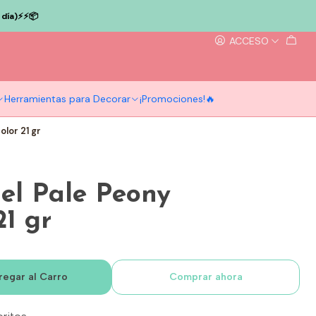
ía)⚡️⚡️📦
ACCESO
Herramientas para Decorar
¡Promociones!🔥
lor 21 gr
el Pale Peony
21 gr
regar al Carro
Comprar ahora