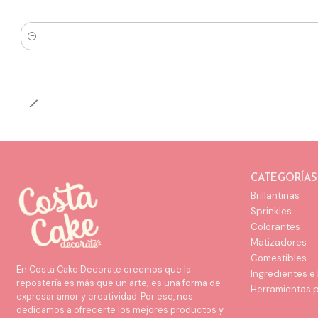
Cantidad
CATEGORÍAS
Brillantinas
Sprinkles
Colorantes
Matizadores
Comestibles
En Costa Cake Decorate creemos que la
Ingredientes e
repostería es más que un arte; es una forma de
Herramientas 
expresar amor y creatividad. Por eso, nos
dedicamos a ofrecerte los mejores productos y