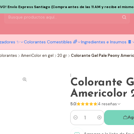
EVO! Envío Express Santiago (Compra antes de las 11 AM y recibe el mismo d
tizadores ✨
Colorantes Comestibles 🌈
Ingredientes e Insumos 🍫
olorantes
AmeriColor en gel
20 gr
Colorante Gel Pale Peony Americo
|
Colorante G
Americolor 
5.0
4 reseñas
Ag
Cantidad