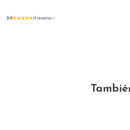
5.0
4 reseñas
También