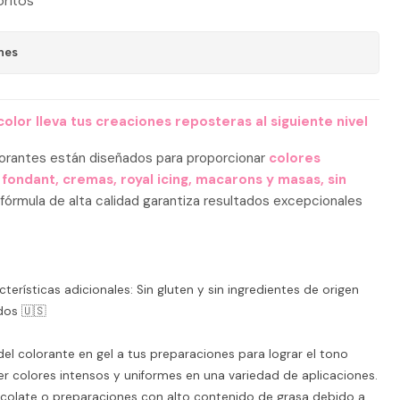
oritos
nes
olor lleva tus creaciones reposteras al siguiente nivel
lorantes están diseñados para proporcionar
colores
 fondant, cremas, royal icing, macarons y masas, sin
fórmula de alta calidad garantiza resultados excepcionales
cterísticas adicionales: Sin gluten y sin ingredientes de origen
dos 🇺🇸
l colorante en gel a tus preparaciones para lograr el tono
r colores intensos y uniformes en una variedad de aplicaciones.
colate o preparaciones con alto contenido de grasa debido a