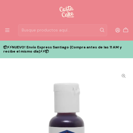
📦⚡️⚡️NUEVO! Envío Express Santiago (Compra antes de las 11 AM y
recibe el mismo día)⚡️⚡️📦