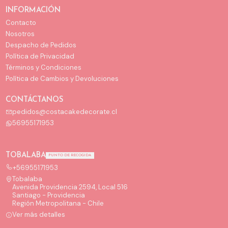
INFORMACIÓN
Contacto
Nosotros
Despacho de Pedidos
Política de Privacidad
Términos y Condiciones
Política de Cambios y Devoluciones
CONTÁCTANOS
pedidos@costacakedecorate.cl
56955171953
TOBALABA
PUNTO DE RECOGIDA
+56955171953
Tobalaba
Avenida Providencia 2594, Local 516
Santiago - Providencia
Región Metropolitana - Chile
Ver más detalles