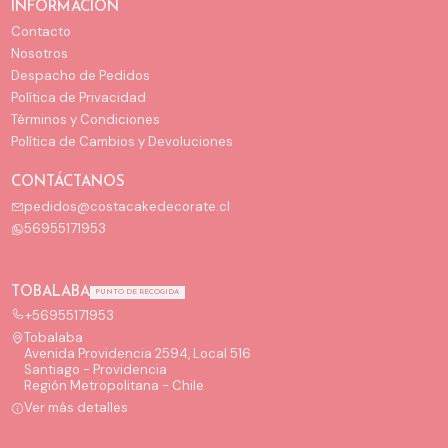
INFORMACIÓN
Contacto
Nosotros
Despacho de Pedidos
Política de Privacidad
Términos y Condiciones
Política de Cambios y Devoluciones
CONTÁCTANOS
pedidos@costacakedecorate.cl
56955171953
TOBALABA
PUNTO DE RECOGIDA
+56955171953
Tobalaba
Avenida Providencia 2594, Local 516
Santiago - Providencia
Región Metropolitana - Chile
Ver más detalles