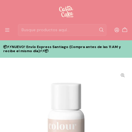
📦⚡️⚡️NUEVO! Envío Express Santiago (Compra antes de las 11 AM y
recibe el mismo día)⚡️⚡️📦