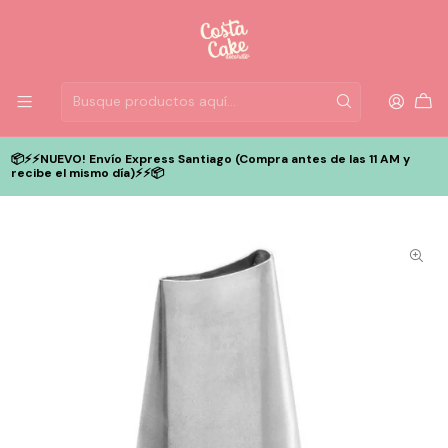
📦⚡️⚡️NUEVO! Envío Express Santiago (Compra antes de las 11 AM y
recibe el mismo día)⚡️⚡️📦