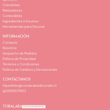
Colorantes
Matizadores
Comestibles
Ingredientes e Insumos
Herramientas para Decorar
INFORMACIÓN
Contacto
Nosotros
Despacho de Pedidos
Política de Privacidad
Términos y Condiciones
Política de Cambios y Devoluciones
CONTÁCTANOS
pedidos@costacakedecorate.cl
56955171953
TOBALABA
PUNTO DE RECOGIDA